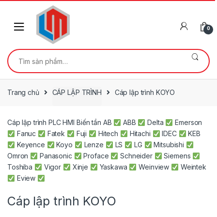
Skip
Skip
to
to
navigation
content
0
Tìm
kiếm:
Trang chủ
CÁP LẬP TRÌNH
Cáp lập trình KOYO
Cáp lập trình PLC HMI Biến tần AB
ABB
Delta
Emerson
Fanuc
Fatek
Fuji
Hitech
Hitachi
IDEC
KEB
Keyence
Koyo
Lenze
LS
LG
Mitsubishi
Omron
Panasonic
Proface
Schneider
Siemens
Toshiba
Vigor
Xinje
Yaskawa
Weinview
Weintek
Eview
Cáp lập trình KOYO