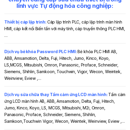
lĩnh vực Tự động hóa công nghiệp:
Thiết bị cáp lập trình:
Cáp lập trình PLC, cáp lập trình màn hình
HMI, cáp kết nối Biến tần với máy tính, cáp truyền thông PLC HMI,
…
Dịch vụ bẻ khóa Password PLC HMI:
Bẻ khóa PLC HMI AB,
ABB, Amsamotion, Delta, Fuji, Hitech, Jumo, Kinco, Koyo,
LS,
MCGS, Mitsubishi, Omron, Panasonic, Proface, Schneider,
Siemens, Shihlin, Samkoon, Touchwin, Vigor, Wecon, Weintek,
Weinview, Eview ,…
Dịch vụ sửa chữa thay Tấm cảm ứng LCD màn hình:
Tấm cảm
ứng LCD màn hình AB, ABB, Amsamotion, Delta, Fuji, Hitech,
Jumo, Kinco,
Koyo, LS, MCGS, Mitsubishi, M2i, Omron,
Panasonic, Proface, Schneider, Siemens, Shihlin,
Samkoon,Touchwin Vigor, Wecon, Weintek, Weinview, Eview ,…