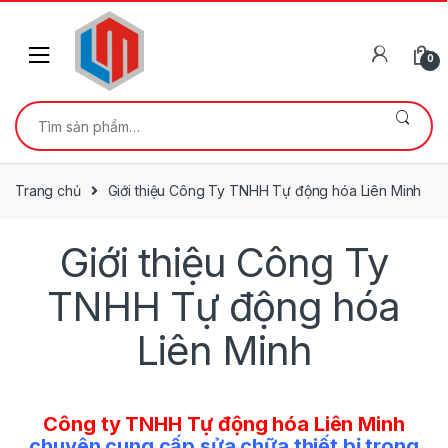
Skip
Skip
to
to
navigation
content
0
Tìm
kiếm:
Trang chủ
Giới thiệu Công Ty TNHH Tự động hóa Liên Minh
Giới thiệu Công Ty
TNHH Tự động hóa
Liên Minh
Công ty TNHH Tự động hóa Liên Minh
chuyên cung cấp sửa chữa thiết bị trong