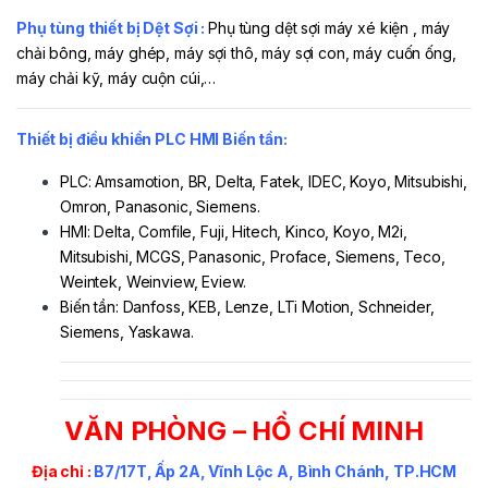
Phụ tùng thiết bị Dệt Sợi :
Phụ tùng dệt sợi máy xé kiện , máy
chải bông, máy ghép, máy sợi thô, máy sợi con, máy cuốn ống,
máy chải kỹ, máy cuộn cúi,…
Thiết bị điều khiển PLC HMI Biến tần:
PLC: Amsamotion, BR, Delta, Fatek, IDEC, Koyo, Mitsubishi,
Omron, Panasonic, Siemens.
HMI: Delta, Comfile, Fuji, Hitech, Kinco, Koyo, M2i,
Mitsubishi, MCGS, Panasonic, Proface, Siemens, Teco,
Weintek, Weinview, Eview.
Biến tần: Danfoss, KEB, Lenze, LTi Motion, Schneider,
Siemens, Yaskawa.
VĂN PHÒNG – HỒ CHÍ MINH
Địa chỉ :
B7/17T, Ấp 2A, Vĩnh Lộc A, Bình Chánh, TP.HCM